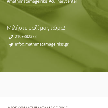
#mathimatamageirikis #culinarycenter
Μιλήστε μαζί μας τώρα!
2109882378
info@mathimatamageirikis.gr
WORK@MATHIMATAMAGEIRIKIS