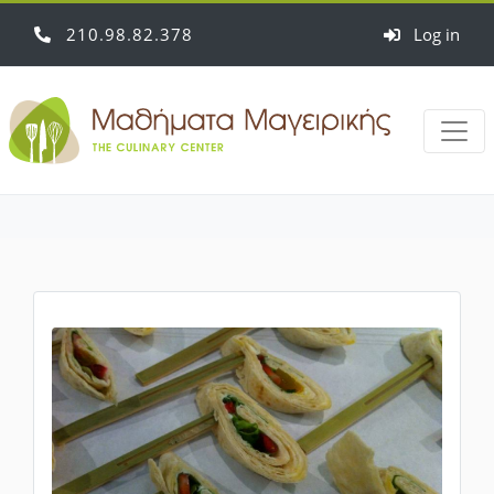
210
98
82
378
Log in