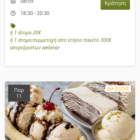
08/09
Κράτηση
18:30 - 20:30
ή 1 άτομο 20€
ή 1 άτομο:συμμετοχή απο ετήσιο πακέτο 300€
απεριόριστων webinar
ΔΙΑ ΖΩΣΗΣ
Παρ
11