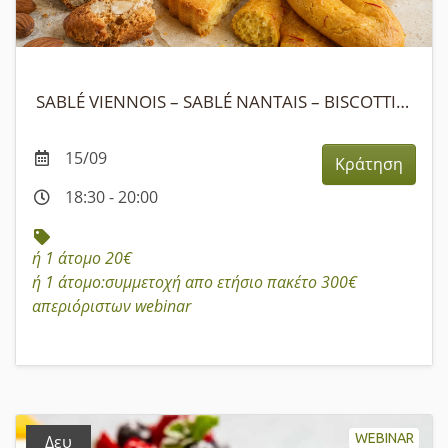
SABLÉ VIENNOIS – SABLÉ NANTAIS – BISCOTTI BACI DI DAMA WEBINAR
15/09
Κράτηση
18:30 - 20:00
ή 1 άτομο 20€
ή 1 άτομο:συμμετοχή απο ετήσιο πακέτο 300€
απεριόριστων webinar
WEBINAR
Δευ