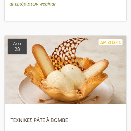
απεριόριστων webinar
ΔΙΑ ΖΩΣΗΣ
Δευ
28
ΤΕΧΝΙΚΕΣ PÂTE À BOMBE