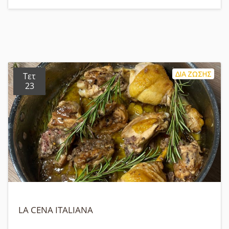
ΔΙΑ ΖΩΣΗΣ
Τετ
23
LA CENA ITALIANA