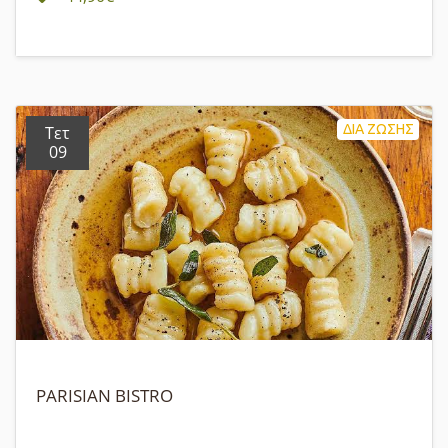
ΔΙΑ ΖΩΣΗΣ
Τετ
09
PARISIAN BISTRO