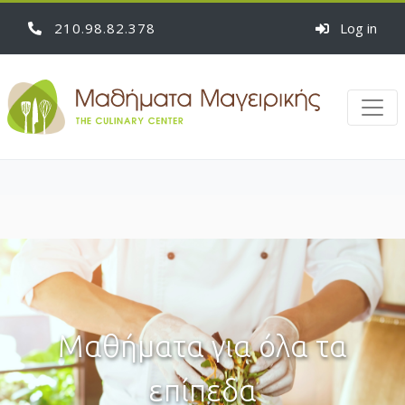
210
98
82
378
Log in
Μαθήματα για όλα τα
επίπεδα