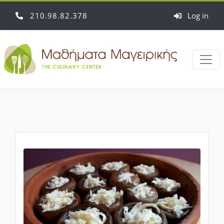
210
98
82
378
Log in