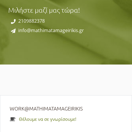
Μιλήστε μαζί μας τώρα!
2109882378
info@mathimatamageirikis.gr
WORK@MATHIMATAMAGEIRIKIS
Θέλουμε να σε γνωρίσουμε!