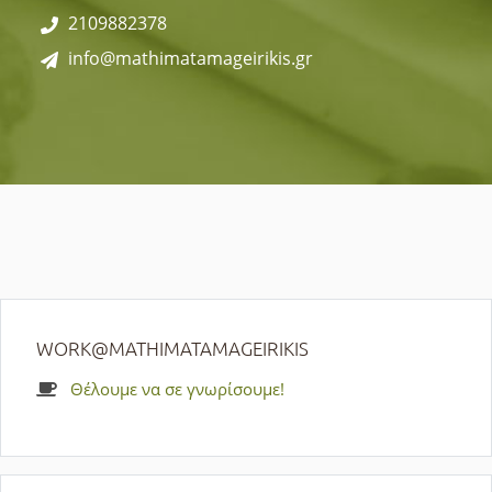
2109882378
info@mathimatamageirikis.gr
WORK@MATHIMATAMAGEIRIKIS
Θέλουμε να σε γνωρίσουμε!