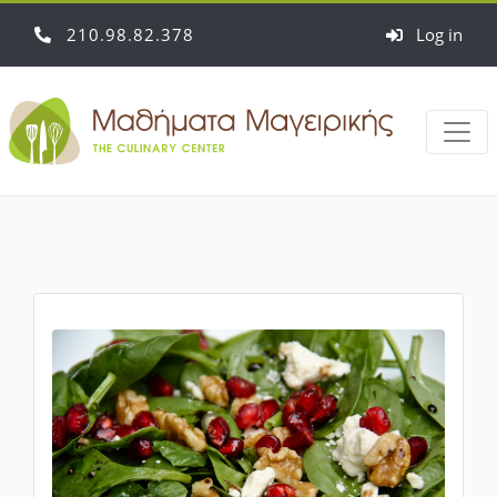
210
98
82
378
Log in