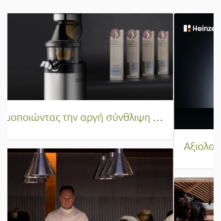
Αξιολογώντας το Heinzelmann Pro Chef και η ουσία του στη σύγχρονη κουζίνα