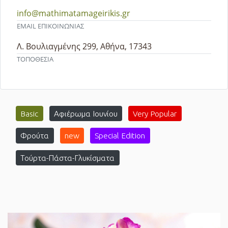
info@mathimatamageirikis.gr
EMAIL ΕΠΙΚΟΙΝΩΝΙΑΣ
Λ. Βουλιαγμένης 299, Αθήνα, 17343
ΤΟΠΟΘΕΣΙΑ
Basic
Αφιέρωμα Ιουνίου
Very Popular
Φρούτα
new
Special Edition
Τούρτα-Πάστα-Γλυκίσματα