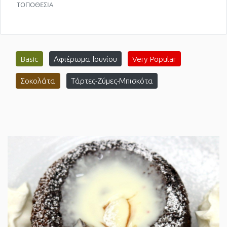
ΤΟΠΟΘΕΣΙΑ
Basic
Αφιέρωμα Ιουνίου
Very Popular
Σοκολάτα
Τάρτες-Ζύμες-Μπισκότα