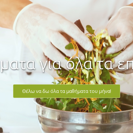
νακαλύψτε τα ΟΛ
ινάρια & Προγράμ
Δείτε τα εδώ