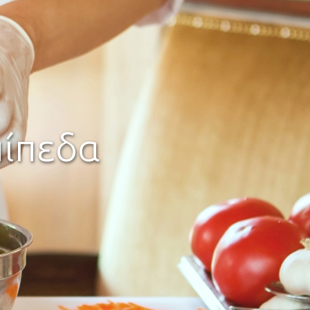
Α!
ματα