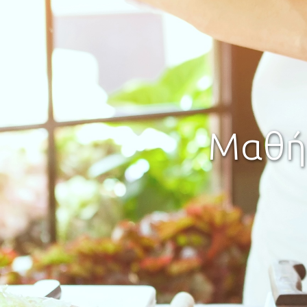
Α
Σεμ