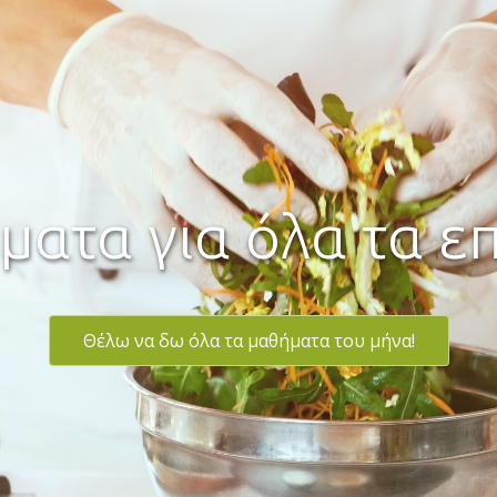
νακαλύψτε τα ΟΛ
ινάρια & Προγράμ
Δείτε τα εδώ