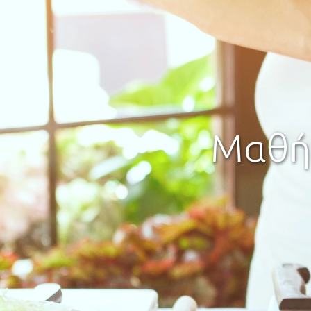
Α
Σεμ