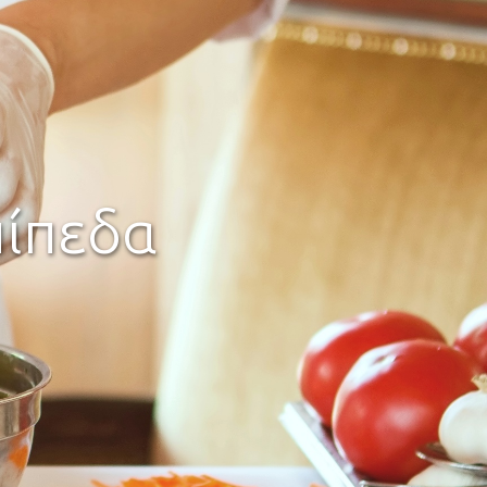
Α!
ματα