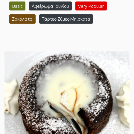
Basic
Αφιέρωμα Ιουνίου
Very Popular
Σοκολάτα
Τάρτες-Ζύμες-Μπισκότα