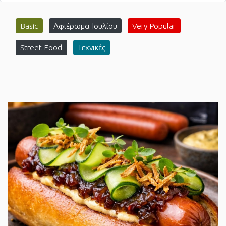
Basic
Αφιέρωμα Ιουλίου
Very Popular
Street Food
Τεχνικές