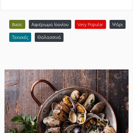
Basic
Αφιέρωμα Ιουνίου
Very Popular
Ψάρι
Τεχνικές
Θαλασσινά