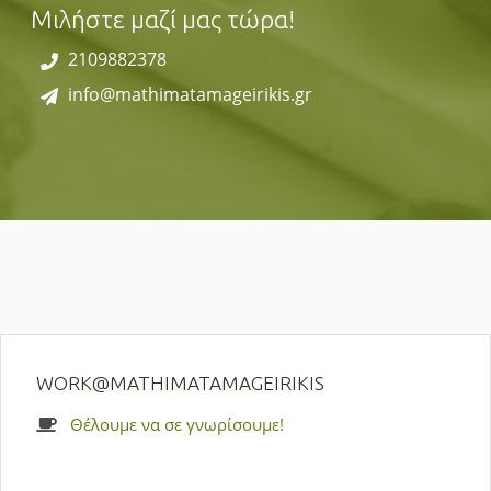
Μιλήστε μαζί μας τώρα!
2109882378
info@mathimatamageirikis.gr
WORK@MATHIMATAMAGEIRIKIS
Θέλουμε να σε γνωρίσουμε!