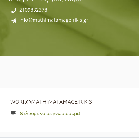
2109882378
info@mathimatamageirikis.gr
WORK@MATHIMATAMAGEIRIKIS
Θέλουμε να σε γνωρίσουμε!