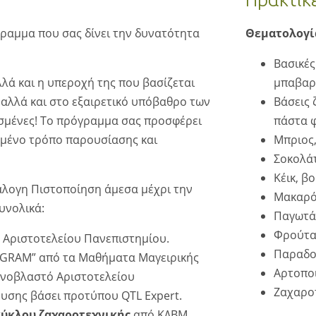
ραμμα που σας δίνει την δυνατότητα
Θεματολογί
Βασικές
λλά και η υπεροχή της που βασίζεται
μπαβαρο
αλλά και στο εξαιρετικό υπόβαθρο των
Βάσεις 
ισμένες! ​Το πρόγραμμα σας προσφέρει
πάστα 
μημένο τρόπο παρουσίασης και
Μπριος,
Σοκολάτ
Κέικ, β
νάλογη Πιστοποίηση άμεσα μέχρι την
Μακαρό
υνολικά:
Παγωτά,
Φρούτα 
 Αριστοτελείου Πανεπιστημίου.
Παραδοσ
GRAM” από τα Μαθήματα Μαγειρικής
Αρτοπο
χνοβλαστό Αριστοτελείου
Ζαχαρο
ευσης βάσει προτύπου QTL Expert.
ύκλου ζαχαροτεχνικής
από ΚΔΒΜ