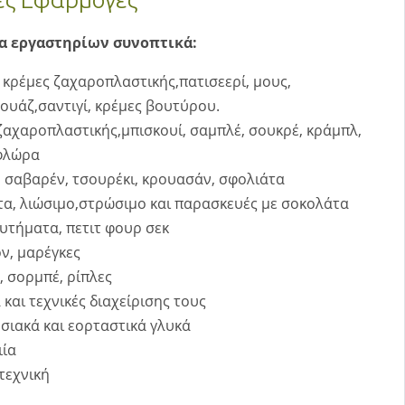
α εργαστηρίων συνoπτικά:
 κρέμες ζαχαροπλαστικής,πατισεερί, μους,
υάζ,σαντιγί, κρέμες βουτύρου.
ζαχαροπλαστικής,μπισκουί, σαμπλέ, σουκρέ, κράμπλ,
φλώρα
 σαβαρέν, τσουρέκι, κρουασάν, σφολιάτα
α, λιώσιμο,στρώσιμο και παρασκευές με σοκολάτα
ουτήματα, πετιτ φουρ σεκ
ν, μαρέγκες
 σορμπέ, ρίπλες
και τεχνικές διαχείρισης τους
ιακά και εορταστικά γλυκά
ιία
τεχνική