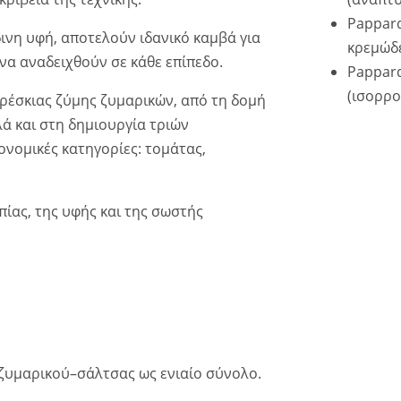
Pappard
δινη υφή, αποτελούν ιδανικό καμβά για
κρεμώδε
να αναδειχθούν σε κάθε επίπεδο.
Pappard
(ισορρο
ρέσκιας ζύμης ζυμαρικών, από τη δομή
λά και στη δημιουργία τριών
νομικές κατηγορίες: τομάτας,
ίας, της υφής και της σωστής
 ζυμαρικού–σάλτσας ως ενιαίο σύνολο.