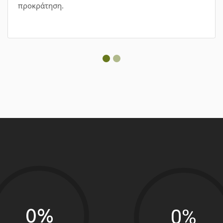
0%
0%