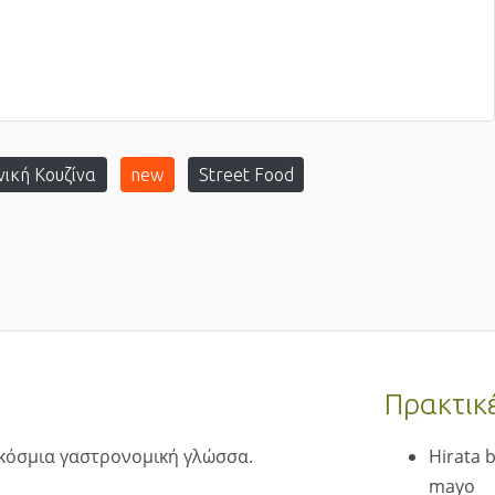
νική Κουζίνα
new
Street Food
Πρακτικ
αγκόσμια γαστρονομική γλώσσα.
Hirata 
mayo