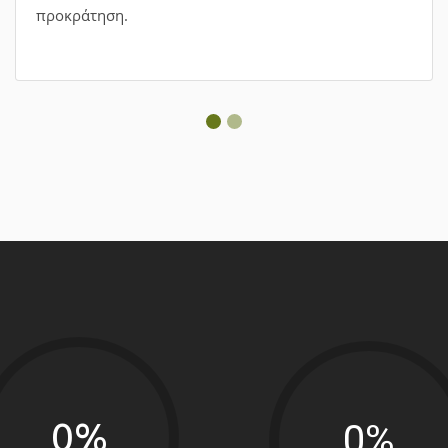
0%
0%