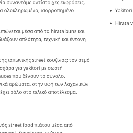
νία συναντάμε αντίστοιχες εκφράσεις,
ένα ολοκληρωμένο, ισορροπημένο
Yakitor
Hirata 
υπώνεται μέσα από τα hirata buns και
δυάζουν απλότητα, τεχνική και έντονη
ης ιαπωνικής street κουζίνας: τον ατμό
σχάρα για yakitori με σωστή
uces που δένουν το σύνολο.
νικά αρώματα, στην υφή των λαχανικών
έχει ρόλο στο τελικό αποτέλεσμα.
νός street food πιάτου μέσα από
umami, διαχείριση υφών και