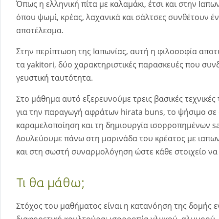
Όπως η ελληνική πίτα με καλαμάκι, έτσι και στην Ιαπω
όπου ψωμί, κρέας, λαχανικά και σάλτσες συνθέτουν 
αποτέλεσμα.
Στην περίπτωση της Ιαπωνίας, αυτή η φιλοσοφία αποτ
τα yakitori, δύο χαρακτηριστικές παρασκευές που συν
γευστική ταυτότητα.
Στο μάθημα αυτό εξερευνούμε τρεις βασικές τεχνικές τ
για την παραγωγή αφράτων hirata buns, το ψήσιμο σε 
καραμελοποίηση και τη δημιουργία ισορροπημένων sa
Δουλεύουμε πάνω στη μαρινάδα του κρέατος με ιαπω
και στη σωστή συναρμολόγηση ώστε κάθε στοιχείο να 
Τι θα μάθω;
Στόχος του μαθήματος είναι η κατανόηση της δομής ε
διαφορετική κουλτούρα: ισορροπία γλυκού–αλμυρού–