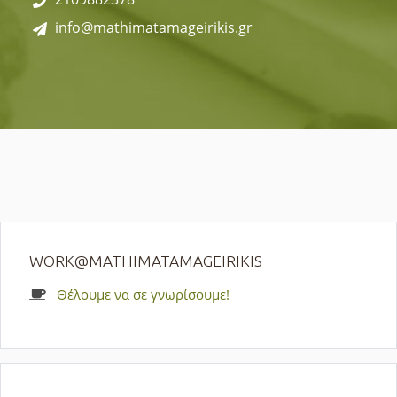
info@mathimatamageirikis.gr
WORK@MATHIMATAMAGEIRIKIS
Θέλουμε να σε γνωρίσουμε!