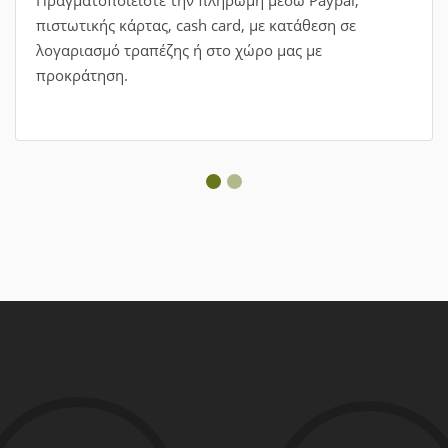
0%
0%