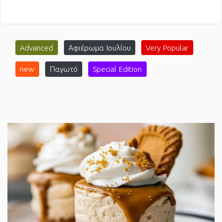
Advanced
Αφιέρωμα Ιουλίου
Very Popular
new
Παγωτό
Special Edition