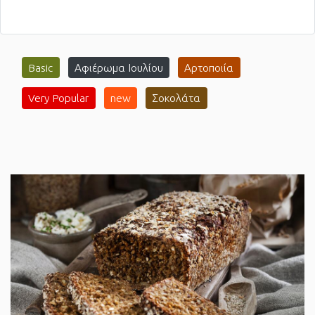
Basic
Αφιέρωμα Ιουλίου
Αρτοποιία
Very Popular
new
Σοκολάτα