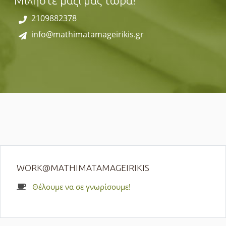
Μιλήστε μαζί μας τώρα!
2109882378
info@mathimatamageirikis.gr
WORK@MATHIMATAMAGEIRIKIS
Θέλουμε να σε γνωρίσουμε!