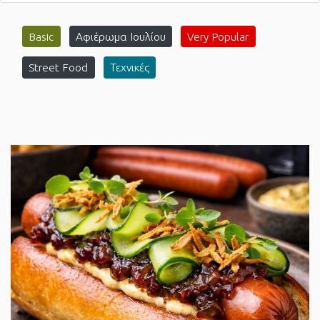
Basic
Αφιέρωμα Ιουλίου
Very Popular
Street Food
Τεχνικές