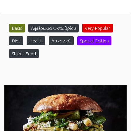
Basic
Αφιέρωμα Οκτωβρίου
Very Popular
Diet
Health
Λαχανικά
Special Edition
Street Food