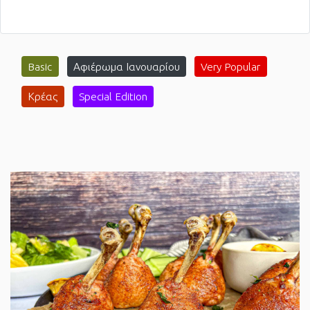
Basic
Αφιέρωμα Ιανουαρίου
Very Popular
Κρέας
Special Edition