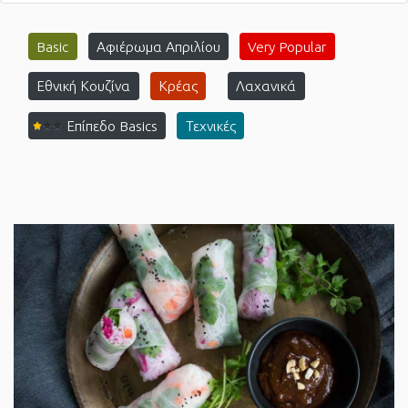
Basic
Αφιέρωμα Απριλίου
Very Popular
Εθνική Κουζίνα
Κρέας
Λαχανικά
Επίπεδο Basics
Τεχνικές